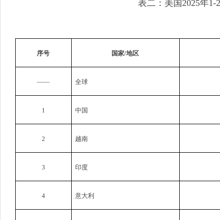
表二：美国
2025
年
1-
序号
国家
/
地区
——
全球
1
中国
2
越南
3
印度
4
意大利