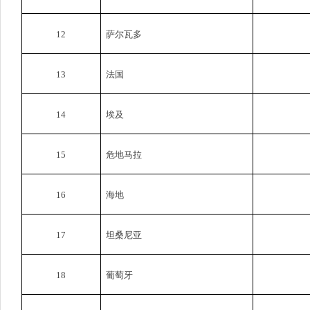
12
萨尔瓦多
13
法国
14
埃及
15
危地马拉
16
海地
17
坦桑尼亚
18
葡萄牙