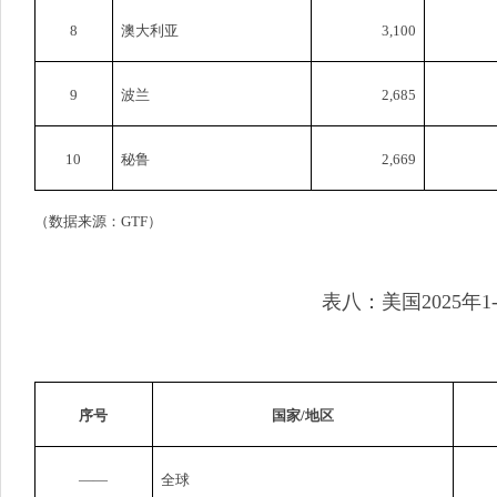
8
澳大利亚
3,100
9
波兰
2,685
10
秘鲁
2,669
（数据来源：
GTF
）
表八：美国
2025
年
1
序号
国家
/
地区
——
全球