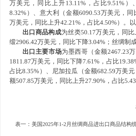
万美元，同比上升
13.11%
，占比
9.51%
）
8.32%
）、意大利（金额
6090.53
万美元，同
万美元，同比上升
42.21%
，占比
4.50%
）。以
出口商品构成
为丝类
50.17
万美元，同比
缎
2906.42
万美元，同比下降
3.04%
；丝绸制
出口主要市场
为墨西哥（金额
2467.23
万
1811.87
万美元，同比下降
7.61%
，占比
19.3
占比
8.35%
）、尼加拉瓜（金额
682.59
万美元
额
507.85
万美元，同比上升
27.90%
，占比
5.4
表一：美国
2025
年
1-2
月丝绸商品进出口商品结构