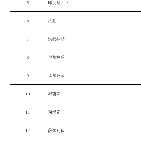
5
印度尼西亚
6
约旦
7
洪都拉斯
8
尼加拉瓜
9
孟加拉国
10
墨西哥
11
柬埔寨
12
萨尔瓦多