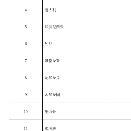
4
意大利
5
印度尼西亚
6
约旦
7
洪都拉斯
8
尼加拉瓜
9
孟加拉国
10
墨西哥
11
柬埔寨