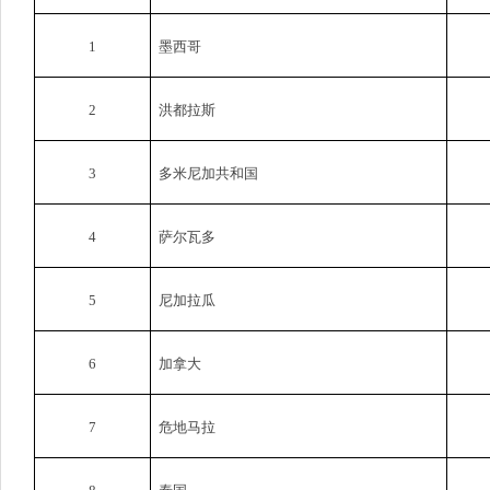
1
墨西哥
2
洪都拉斯
3
多米尼加共和国
4
萨尔瓦多
5
尼加拉瓜
6
加拿大
7
危地马拉