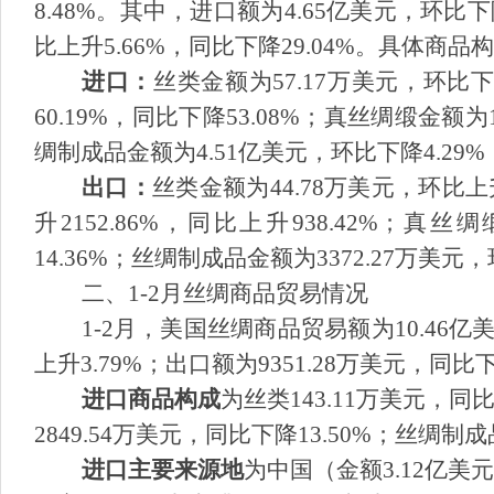
8.48%
。其中，进口额为
4.65
亿美元，环比下
比上升
5.66%
，同比下降
29.04%
。具体商品构
进口：
丝类金额为
57.17
万美元，环比
60.19%
，同比下降
53.08%
；真丝绸缎金额为
绸制成品金额为
4.51
亿美元，环比下降
4.29%
出口：
丝类金额为
44.78
万美元，环比上
升
2152.86%
，同比上升
938.42%
；真丝绸
14.36%
；丝绸制成品金额为
3372.27
万美元，
二、
1-2月丝绸商品贸易情况
1-2
月，美国丝绸商品贸易额为
10.46
亿
上升
3.79%
；出口额为
9351.28
万美元，同比
进口商品构成
为丝类
143.11
万美元，同
2849.54
万美元，同比下降
13.50%
；丝绸制成
进口主要来源地
为中国（金额
3.12
亿美