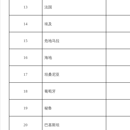
13
法国
14
埃及
15
危地马拉
16
海地
17
坦桑尼亚
18
葡萄牙
19
秘鲁
20
巴基斯坦