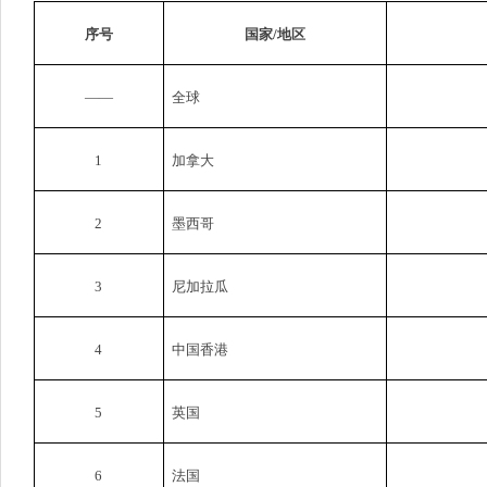
序号
国家
/
地区
——
全球
1
加拿大
2
墨西哥
3
尼加拉瓜
4
中国香港
5
英国
6
法国